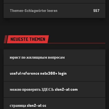
Themen-Schlagwörter leeren
557
NEUESTE THEMEN
юрист по жилищным вопросам
useful reference netx360+ login
можно проверить ЗДЕСЬ slon2-at com
страница slon2-at cc