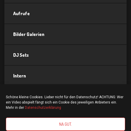
Aufrufe
Bilder Galerien
DJ Sets
Intern
Partydates
Schöne kleine Cookies. Lieber nicht für den Datenschutz! ACHTUNG: Wer
ein Video abspielt fängt sich ein Cookie des jeweiligen Anbieters ein.
Mehr in der
Datenschutzerklärung
NA GUT.