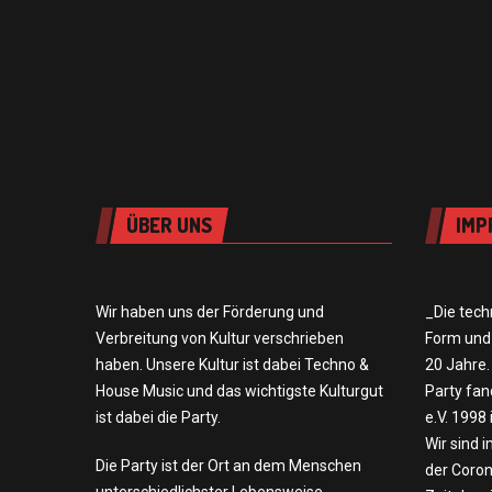
ÜBER UNS
IMP
Wir haben uns der Förderung und
_Die tech
Verbreitung von Kultur verschrieben
Form und
haben. Unsere Kultur ist dabei Techno &
20 Jahre.
House Music und das wichtigste Kulturgut
Party fa
ist dabei die Party.
e.V. 1998
Wir sind 
Die Party ist der Ort an dem Menschen
der Coron
unterschiedlichster Lebensweise