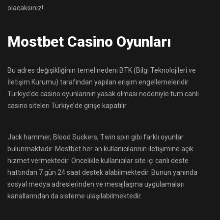
olacaksınız!
Mostbet Casino Oyunları
Bu adres değişikliğinin temel nedeni BTK (Bilgi Teknolojileri ve
İletişim Kurumu) tarafından yapılan erişim engellemeleridir.
Türkiye’de casino oyunlarının yasak olması nedeniyle tüm canlı
casino siteleri Türkiye’de girişe kapatılır.
Jack hammer, Blood Suckers, Twin spin gibi farklı oyunlar
bulunmaktadır. Mostbet her an kullanıcılarının iletişimine açık
hizmet vermektedir. Öncelikle kullanıcılar site içi canlı deste
hattından 7 gün 24 saat destek alabilmektedir. Bunun yanında
sosyal medya adreslerinden ve mesajlaşma uygulamaları
kanallarından da sisteme ulaşılabilmektedir.