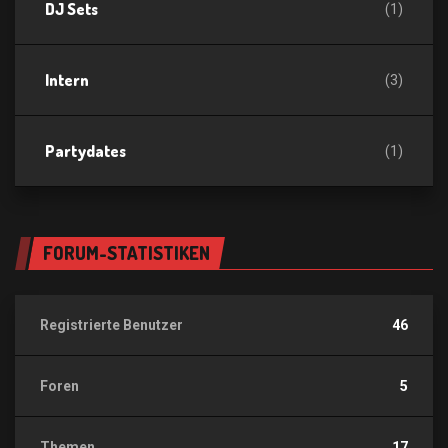
DJ Sets
(1)
Intern
(3)
Partydates
(1)
FORUM-STATISTIKEN
Registrierte Benutzer
46
Foren
5
Themen
17