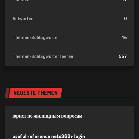
Antworten
0
Themen-Schlagwörter
16
Themen-Schlagwörter leeren
557
NEUESTE THEMEN
юрист по жилищным вопросам
useful reference netx360+ login