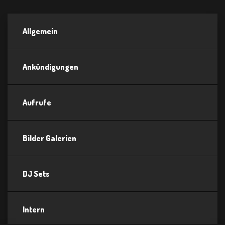
Allgemein
Ankündigungen
Aufrufe
Bilder Galerien
DJ Sets
Intern