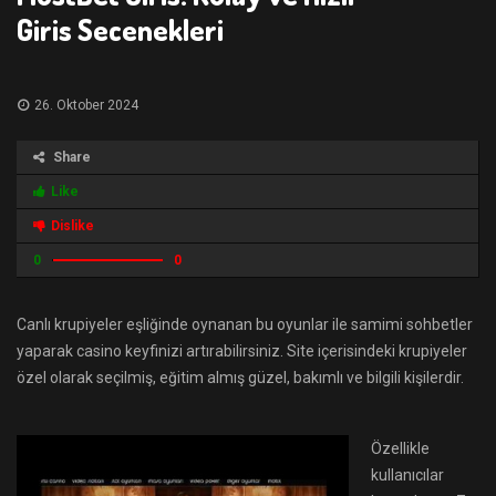
Giris Secenekleri
26. Oktober 2024
Share
Like
Dislike
0
0
Canlı krupiyeler eşliğinde oynanan bu oyunlar ile samimi sohbetler
yaparak casino keyfinizi artırabilirsiniz. Site içerisindeki krupiyeler
özel olarak seçilmiş, eğitim almış güzel, bakımlı ve bilgili kişilerdir.
Özellikle
kullanıcılar