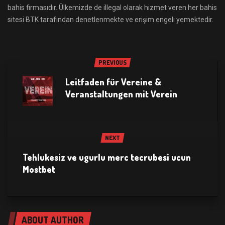
bahis firmasıdır. Ülkemizde de illegal olarak hizmet veren her bahis
sitesi BTK tarafından denetlenmekte ve erişim engeli yemektedir.
PREVIOUS
Leitfaden für Vereine &
Veranstaltungen mit Verein
NEXT
Tehlukesiz ve ugurlu merc tecrubesi ucun
Mostbet
ABOUT AUTHOR