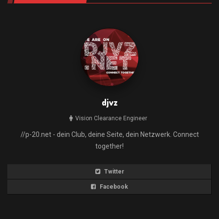
djvz
Vision Clearance Engineer
//p-20.net - dein Club, deine Seite, dein Netzwerk. Connect
together!
Twitter
Facebook