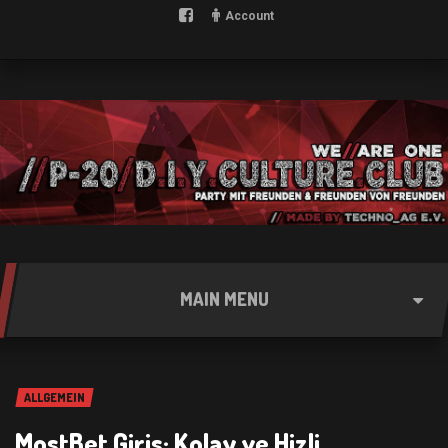
Account
MAIN MENU
ALLGEMEIN
MostBet Giris: Kolay ve Hizli