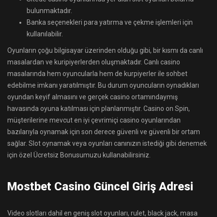
bulunmaktadır.
Banka seçenekleri para yatırma ve çekme işlemleri için
kullanılabilir.
Oyunların çoğu bilgisayar üzerinden olduğu gibi, bir kısmı da canlı
masalardan ve kuripiyerlerden oluşmaktadır. Canlı casino
masalarında hem oyuncularla hem de kurpiyerler ile sohbet
edebilme imkanı yaratılmıştır. Bu durum oyuncuların oynadıkları
oyundan keyif almasını ve gerçek casino ortamındaymış
havasında oyuna katılması için planlanmıştır. Casino on Spin,
müşterilerine mevcut en iyi çevrimiçi casino oyunlarından
bazılarıyla oynamak için son derece güvenli ve güvenli bir ortam
sağlar. Slot oynamak veya oyunları canınızın istediği gibi denemek
için özel Ücretsiz Bonusumuzu kullanabilirsiniz.
Mostbet Casino Güncel Giriş Adresi
Video slotları dahil en geniş slot oyunları, rulet, black jack, masa